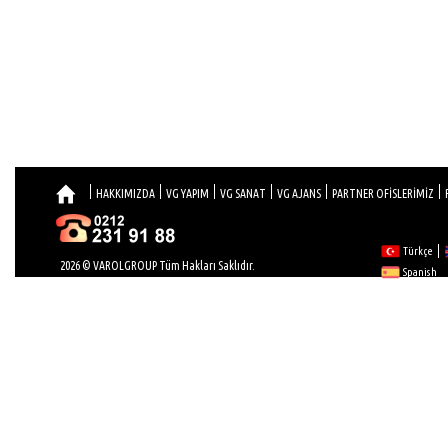
HAKKIMIZDA
VG YAPIM
VG SANAT
VG AJANS
PARTNER OFİSLERİMİZ
Türkçe
2026 © VAROLGROUP Tüm Hakları Saklıdır.
Spanish