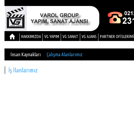
HAKKIMIZDA
VG YAPIM
VG SANAT
VG AJANS
PARTNER OFİSLERİM
İnsan Kaynakları
Çalışma Alanlarımız
İş İlanlarımız